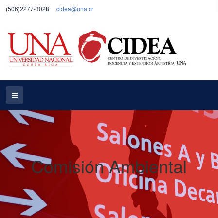
(506)2277-3028
cidea@una.cr
Comisión Ambiental