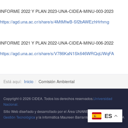
INFORME 2022 Y PLAN 2023-UNA-CIDEA-MINU-003-2023
https://agd.una.ac.cr/share/s/4MtMfwB-Sf2bAWEzhHrhmg
INFORME 2021 Y PLAN 2022-UNA-CIDEA-MINU-006-2022
https://agd.una.ac.cr/share/s/V786KaN1Sk646WRQqUWqFA
Está aquí:
Inicio
Comisión Ambiental
Copyright © 2026 CIDEA. Todos los derechos reservados.
Universidad
Nacional.
Sitio Web diseñado y desarrollado por el Área UNAWEB del
Centro de
ES
Gestión Tecnológica
y la informática Maureen Barrantes Portuguez del CIDEA