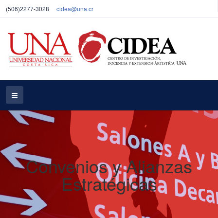
(506)2277-3028
cidea@una.cr
Convenios y Alianzas
Estratégicas