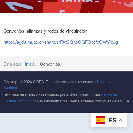
Convenios, alianzas y redes de vinculación
https://agd.una.ac.cr/share/s/FAtCQnsCQFCxcfqGWYlcJg
Está aquí:
Inicio
Convenios
Copyright © 2026 CIDEA. Todos los derechos reservados.
Universidad
Nacional.
Sitio Web diseñado y desarrollado por el Área UNAWEB del
Centro de
Gestión Tecnológica
y la informática Maureen Barrantes Portuguez del CIDEA
ES