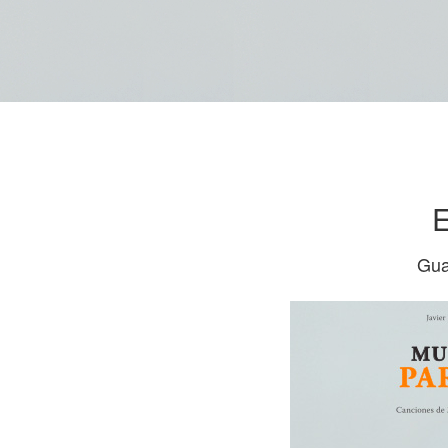
E
Gua