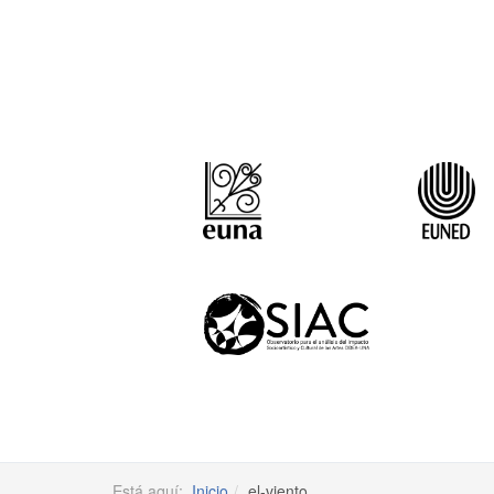
Está aquí:
Inicio
el-viento