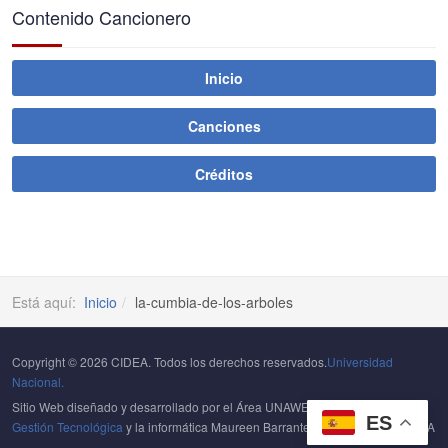
Contenido Cancionero
Inicio
Canciones
Créditos
Está aquí:
Inicio
la-cumbia-de-los-arboles
Copyright © 2026 CIDEA. Todos los derechos reservados.
Universidad
Nacional.
Sitio Web diseñado y desarrollado por el Área UNAWEB del
Centro de
ES
Gestión Tecnológica
y la informática Maureen Barrantes Portuguez del CIDEA