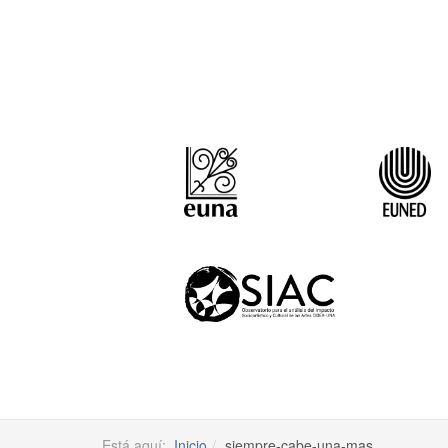
Está aquí:
Inicio
siempre-cabe-una-mas