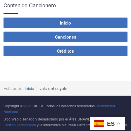
Contenido Cancionero
Inicio
Canciones
Créditos
Está aquí:
Inicio
vals-del-coyote
Copyright © 2026 CIDEA. Todos los derechos reservados.
Universidad
Nacional.
Sitio Web diseñado y desarrollado por el Área UNAWEB del
Centro de
ES
Gestión Tecnológica
y la informática Maureen Barrantes Portuguez del CIDEA