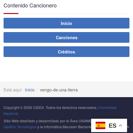
Contenido Cancionero
Inicio
Canciones
Créditos
Está aquí:
Inicio
vengo-de-una-tierra
Copyright © 2026 CIDEA. Todos los derechos reservados.
Universidad
Nacional.
Sitio Web diseñado y desarrollado por el Área UNAWEB del
Centro de
ES
Gestión Tecnológica
y la informática Maureen Barrantes Portuguez del CIDEA