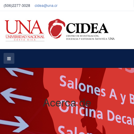
(506)2277-3028
cidea@una.cr
Acerca de