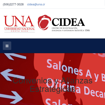
(506)2277-3028
cidea@una.cr
Convenios y Alianzas
Estratégicas