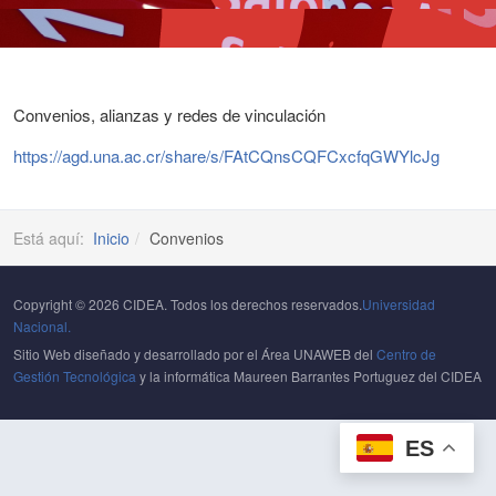
Convenios, alianzas y redes de vinculación
https://agd.una.ac.cr/share/s/FAtCQnsCQFCxcfqGWYlcJg
Está aquí:
Inicio
Convenios
Copyright © 2026 CIDEA. Todos los derechos reservados.
Universidad
Nacional.
Sitio Web diseñado y desarrollado por el Área UNAWEB del
Centro de
Gestión Tecnológica
y la informática Maureen Barrantes Portuguez del CIDEA
ES