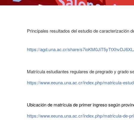
Principales resultados del estudio de caracterización de
https://agd.una.ac.cr/share/s7ioKM0JiT5yTtXhvDJ6X
Matrícula estudiantes regulares de pregrado y grado s
https://www.eeuna.una.ac.cr/index.php/matricula-estu
Ubicación de matrícula de primer ingreso según provin
https://www.eeuna.una.ac.cr/index.php/matricula-de-p