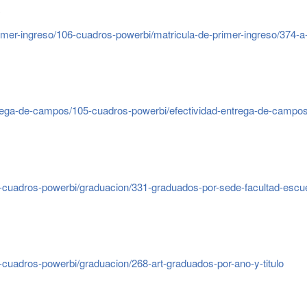
rimer-ingreso/106-cuadros-powerbi/matricula-de-primer-ingreso/374-
ntrega-de-campos/105-cuadros-powerbi/efectividad-entrega-de-campo
0-cuadros-powerbi/graduacion/331-graduados-por-sede-facultad-esc
-cuadros-powerbi/graduacion/268-art-graduados-por-ano-y-titulo