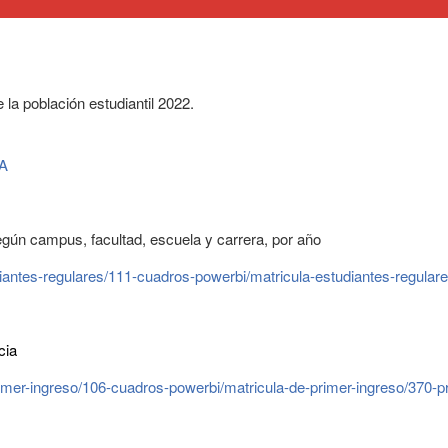
 la población estudiantil 2022.
LA
egún campus, facultad, escuela y carrera, por año
diantes-regulares/111-cuadros-powerbi/matricula-estudiantes-regular
cia
rimer-ingreso/106-cuadros-powerbi/matricula-de-primer-ingreso/370-