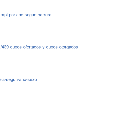
a-mpi-por-ano-segun-carrera
s/439-cupos-ofertados-y-cupos-otorgados
uela-segun-ano-sexo