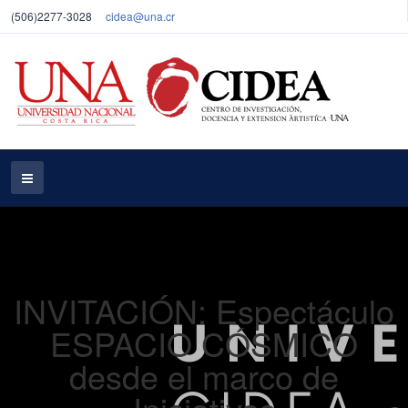
(506)2277-3028
cidea@una.cr
INVITACIÓN: Espectáculo
ESPACIO CÓSMICO
desde el marco de