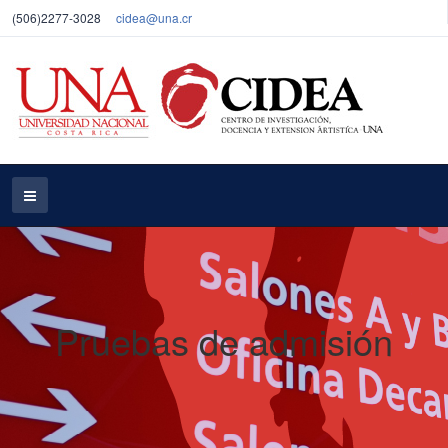
(506)2277-3028
cidea@una.cr
Pruebas de admisión