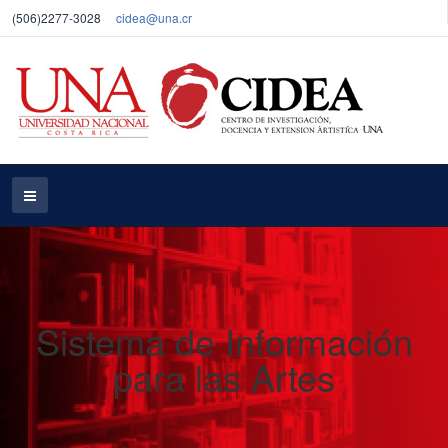
(506)2277-3028
cidea@una.cr
Sistema de Información
para las Artes